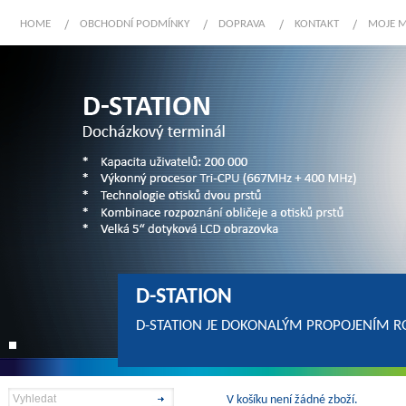
HOME
OBCHODNÍ PODMÍNKY
DOPRAVA
KONTAKT
MOJE 
D-STATION
D-STATION JE DOKONALÝM PROPOJENÍM R
V košíku není žádné zboží.