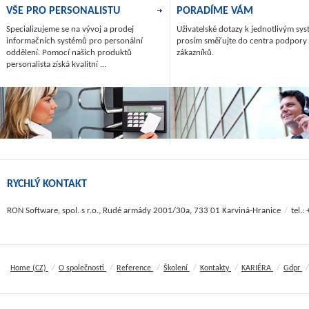
VŠE PRO PERSONALISTU
PORADÍME VÁM
Specializujeme se na vývoj a prodej
Uživatelské dotazy k jednotlivým s
informačních systémů pro personální
prosím směřujte do centra podpory
oddělení. Pomocí našich produktů
zákazníků.
personalista získá kvalitní ...
RYCHLÝ KONTAKT
RON Software, spol. s r.o., Rudé armády 2001/30a, 733 01 Karviná-Hranice
/
tel.
/
/
/
/
/
/
/
Home (CZ)
O společnosti
Reference
Školení
Kontakty
KARIÉRA
Gdpr