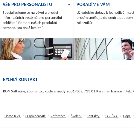
VŠE PRO PERSONALISTU
PORADÍME VÁM
Specializujeme se na vývoj a prodej
Uživatelské dotazy k jednotlivým s
informačních systémů pro personální
prosím směřujte do centra podpory
oddělení. Pomocí našich produktů
zákazníků.
personalista získá kvalitní ...
RYCHLÝ KONTAKT
RON Software, spol. s r.o., Rudé armády 2001/30a, 733 01 Karviná-Hranice
/
tel.
/
/
/
/
/
/
/
Home (CZ)
O společnosti
Reference
Školení
Kontakty
KARIÉRA
Gdpr