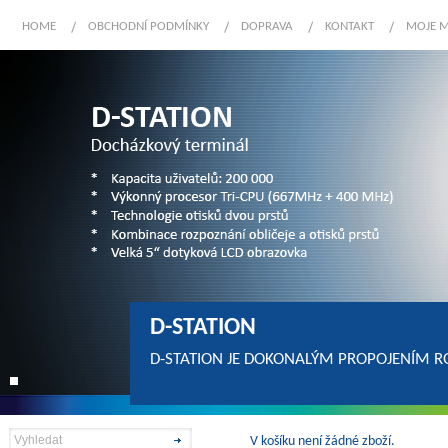
HOME
OBCHODNÍ PODMÍNKY
DOPRAVA
KONTAKT
MOJE 
D-STATION
D-STATION JE DOKONALÝM PROPOJENÍM R
V košíku není žádné zboží.