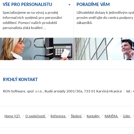
VŠE PRO PERSONALISTU
PORADÍME VÁM
Specializujeme se na vývoj a prodej
Uživatelské dotazy k jednotlivým s
informačních systémů pro personální
prosím směřujte do centra podpory
oddělení. Pomocí našich produktů
zákazníků.
personalista získá kvalitní ...
RYCHLÝ KONTAKT
RON Software, spol. s r.o., Rudé armády 2001/30a, 733 01 Karviná-Hranice
/
tel.
/
/
/
/
/
/
/
Home (CZ)
O společnosti
Reference
Školení
Kontakty
KARIÉRA
Gdpr