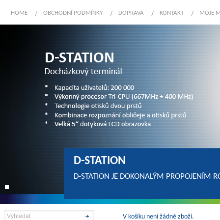
HOME
OBCHODNÍ PODMÍNKY
DOPRAVA
KONTAKT
MOJE 
D-STATION
D-STATION JE DOKONALÝM PROPOJENÍM R
V košíku není žádné zboží.