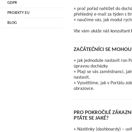
GDPR
+ proč pořád nahlížet do dochá
PROJEKTY EU
přehledný e-mail za týden s t
+ naučíme vás, jak modul rychl
BLOG
Vše vám ukáže náš konzultant
ZAČÁTEČNÍCI SE MOHOU 
+ jak jednoduše nastavit ron P
úpravou docházky
+ Ptají se vás zaměstnanci, ja
nastavit.
+ Vysvětlíme, jak v Portálu z
obrazovce.
PRO POKROČILÉ ZÁKAZN
PTÁTE SE JAKÉ?
+ Nástěnky (dashboardy) – uví