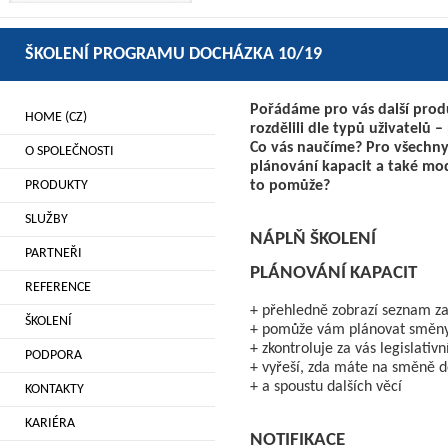
ŠKOLENÍ PROGRAMU DOCHÁZKA 10/19
Pořádáme pro vás další prod
HOME (CZ)
rozdělili dle typů uživatelů 
Co vás naučíme? Pro všechny
O SPOLEČNOSTI
plánování kapacit a také mod
PRODUKTY
to pomůže?
SLUŽBY
NÁPLŇ ŠKOLENÍ
PARTNEŘI
PLÁNOVÁNÍ KAPACIT
REFERENCE
+ přehledně zobrazí seznam z
ŠKOLENÍ
+ pomůže vám plánovat směn
+ zkontroluje za vás legislati
PODPORA
+ vyřeší, zda máte na směně d
+ a spoustu dalších věcí
KONTAKTY
KARIÉRA
NOTIFIKACE