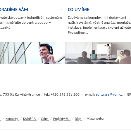
ORADÍME VÁM
CO UMÍME
ivatelské dotazy k jednotlivým systémům
Zabýváme se komplexními dodávkami
osím směřujte do centra podpory
našich systémů, včetně analýzy, montáže,
kazníků.
instalace, implementace a školení uživate
Provádíme ...
0a, 733 01 Karviná-Hranice
/
tel.: +420 595 538 200
/
e-mail:
software@ron.cz
/
GP
/
/
/
/
/
/
Mapa webu
í
Kontakty
KARIÉRA
Gdpr
Projekty EU
Blog