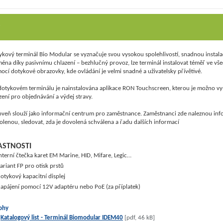
P
ykový terminál Bio Modular se vyznačuje svou vysokou spolehlivostí, snadnou instalac
ména díky pasivnímu chlazení – bezhlučný provoz, lze terminál instalovat téměř ve vše
ocí dotykové obrazovky, kde ovládání je velmi snadné a uživatelsky přívětivé.
dotykovém terminálu je nainstalována aplikace RON Touchscreen, kterou je možno vy
zení pro objednávání a výdej stravy.
oveň slouží jako informační centrum pro zaměstnance. Zaměstnanci zde naleznou in
olenou, sledovat, zda je dovolená schválena a řadu dalších informací
ASTNOSTI
nterní čtečka karet EM Marine, HID, Mifare, Legic…
ariant FP pro otisk prstů
otykový kapacitní displej
apájení pomocí 12V adaptéru nebo PoE (za příplatek)
lohy
Katalogový list - Terminál Biomodular IDEM40
[pdf, 46 kB]