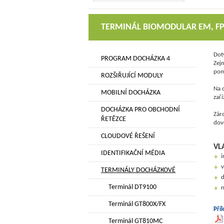
TERMINÁL BIOMODULAR EM, F
Dot
PROGRAM DOCHÁZKA 4
Zej
pom
ROZŠIŘUJÍCÍ MODULY
Na 
MOBILNÍ DOCHÁZKA
zaří
DOCHÁZKA PRO OBCHODNÍ
Zár
ŘETĚZCE
dov
CLOUDOVÉ ŘEŠENÍ
VL
IDENTIFIKAČNÍ MÉDIA
i
v
TERMINÁLY DOCHÁZKOVÉ
d
Terminál DT9100
n
Terminál GT800X/FX
Pří
Terminál GT810MC