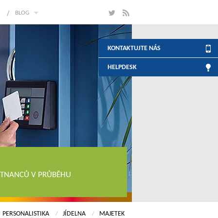
BLOG
KONTAKTUJTE NÁS
HELPDESK
ĚSTNANCŮ V PRŮBĚHU
PERSONALISTIKA
JÍDELNA
MAJETEK
/
/