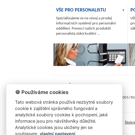
VŠE PRO PERSONALISTU
P
Specializujeme se na vývoj a prodej
Už
informačních systémů pro personální
pr
oddělení. Pomocí našich produktů
zá
personalista získá kvalitní ...
RYCHLÝ KONTAKT
🍪 Používáme cookies
RON Software, spol. s r.o., Rudé armády 2001/3
Tato webová stránka používá nezbytné soubory
cookie k zajištění správného fungování a
analytické soubory cookies k pochopení, jaké
informace jsou pro návštěvníky důležité.
/
/
/
Home (CZ)
O společnosti
Reference
Školen
Analytické cookies jsou uloženy jen se
souhlasem.
vlastní nastavení