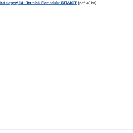
Katalogový list - Terminál Biomodular IDEM40FP
[pdf, 46 kB]