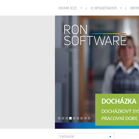
HOME (CZ)
O SPOLEČNOSTI
REFE
DOCHÁZKA
DOCHÁZKOVÝ SYS
PRACOVNÍ DOBY,