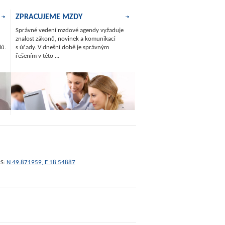
ZPRACUJEME MZDY
Správné vedení mzdové agendy vyžaduje
znalost zákonů, novinek a komunikaci
lů.
s úřady. V dnešní době je správným
řešením v této ...
S:
N 49.871959, E 18.54887