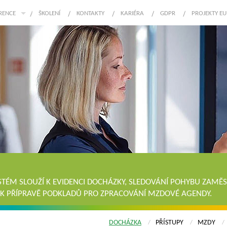
RENCE
ŠKOLENÍ
KONTAKTY
KARIÉRA
GDPR
PROJEKTY EU
TÉM SLOUŽÍ K EVIDENCI DOCHÁZKY, SLEDOVÁNÍ POHYBU ZAM
 K PŘÍPRAVĚ PODKLADŮ PRO ZPRACOVÁNÍ MZDOVÉ AGENDY.
DOCHÁZKA
PŘÍSTUPY
MZDY
/
/
/