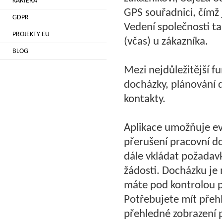
KARIÉRA
GPS souřadnici, čímž
GDPR
Vedení společnosti ta
PROJEKTY EU
(včas) u zákazníka.
BLOG
Mezi nejdůležitější f
docházky, plánování d
kontakty.
Aplikace umožňuje ev
přerušení pracovní do
dále vkládat požadavk
žádosti. Docházku je 
máte pod kontrolou p
Potřebujete mít přeh
přehledné zobrazení 