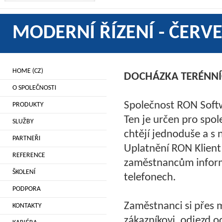
MODERNÍ ŘÍZENÍ - ČERV
HOME (CZ)
DOCHÁZKA TERÉNN
O SPOLEČNOSTI
Společnost RON Softw
PRODUKTY
Ten je určen pro spol
SLUŽBY
chtějí jednoduše a s 
PARTNEŘI
Uplatnění RON Klient
REFERENCE
zaměstnancům informa
ŠKOLENÍ
telefonech.
PODPORA
Zaměstnanci si přes m
KONTAKTY
zákazníkovi, odjezd o